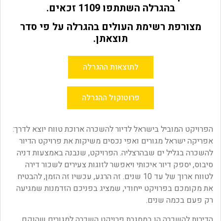
בהגרלה השתתפו 1109 זכאים.
מצורפת רשימת העולים בהגרלה על פי סדר
תוצאתן.
לתוצאות ההגרלה
פרוטוקול ההגרלה
הפרויקט המוביל בישראל לדיור להשכרה ארוכת טווח יוצא לדרך:
אפריקה ישראל מגורים ואפי נכסים משיקות את פרויקט הדיור
להשכרה בגליל ים שבהרצליה. הפרויקט, שנבנה באמצעות דניה
סיבוס, יספק דיור איכותי ויאפשר לזוגות צעירים לשכור דירה
לטווח ארוך של עד 10 שנים. זה הרגע, עכשיו זה הזמן, להבטיח
את מקומכם בפרויקט ייחודי, שמציג בפניכם הזדמנות שמגיעה
רק פעם בכמה שנים.
הדירות להשכרה הן במסגרת פרויקט השכרה למגורים שהוקם