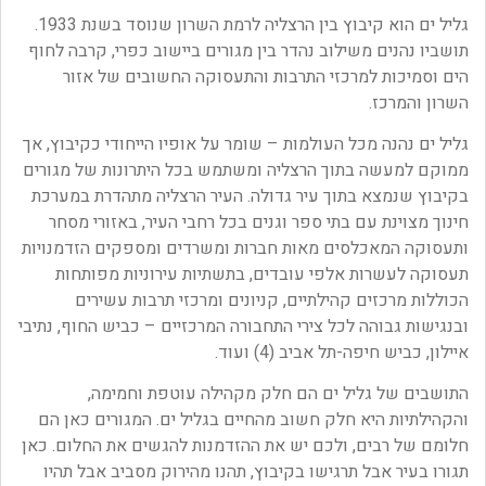
גליל ים הוא קיבוץ בין הרצליה לרמת השרון שנוסד בשנת 1933.
תושביו נהנים משילוב נהדר בין מגורים ביישוב כפרי, קרבה לחוף
הים וסמיכות למרכזי התרבות והתעסוקה החשובים של אזור
השרון והמרכז.
גליל ים נהנה מכל העולמות – שומר על אופיו הייחודי כקיבוץ, אך
ממוקם למעשה בתוך הרצליה ומשתמש בכל היתרונות של מגורים
בקיבוץ שנמצא בתוך עיר גדולה. העיר הרצליה מתהדרת במערכת
חינוך מצוינת עם בתי ספר וגנים בכל רחבי העיר, באזורי מסחר
ותעסוקה המאכלסים מאות חברות ומשרדים ומספקים הזדמנויות
תעסוקה לעשרות אלפי עובדים, בתשתיות עירוניות מפותחות
הכוללות מרכזים קהילתיים, קניונים ומרכזי תרבות עשירים
ובנגישות גבוהה לכל צירי התחבורה המרכזיים – כביש החוף, נתיבי
איילון, כביש חיפה-תל אביב (4) ועוד.
התושבים של גליל ים הם חלק מקהילה עוטפת וחמימה,
והקהילתיות היא חלק חשוב מהחיים בגליל ים. המגורים כאן הם
חלומם של רבים, ולכם יש את ההזדמנות להגשים את החלום. כאן
תגורו בעיר אבל תרגישו בקיבוץ, תהנו מהירוק מסביב אבל תהיו