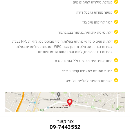
מערכת סולרית לחימום מים
ארון רחצה בחדר אמבטיה, כולל מראה וכיור אינטגרלי
חניון תת קרקעי עם גישה ישירה למעליות
מספר נקודות גז בכל דירה
מיכלי אשפה טמונים בתת קרקע
הכנה לחימום מים בגז
שתי מעליות בכל בניין
דלת כניסה איכותית בגימור צבע בתנור
מדרגות מאבן נסורה
דלתות פנים סופר איכותיות בעלות חיפוי מבוסס טכנולוגיית HPL בעלת
עמידות גבוהה, עם חלק תחתון עשוי WPC - סגסוגת פולימרית בעלת
עמידות גבוהה למים, לחות והתפתחות עובש ופטריות
מיזוג אוויר מיני מרכזי, כולל הנמכות גבס
הכנות סמויות למערכת קולנוע ביתי
תשתיות סמויות לתליית טלויזיה
צור קשר:
09-7443552