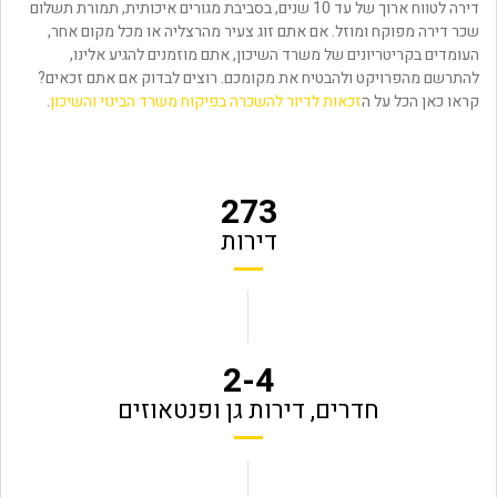
דירה לטווח ארוך של עד 10 שנים, בסביבת מגורים איכותית, תמורת תשלום
שכר דירה מפוקח ומוזל. אם אתם זוג צעיר מהרצליה או מכל מקום אחר,
העומדים בקריטריונים של משרד השיכון, אתם מוזמנים להגיע אלינו,
להתרשם מהפרויקט ולהבטיח את מקומכם. רוצים לבדוק אם אתם זכאים?
קראו כאן הכל על ה
זכאות לדיור להשכרה בפיקוח משרד הבינוי והשיכון​
.
273
דירות
2-4
חדרים, דירות גן ופנטאוזים