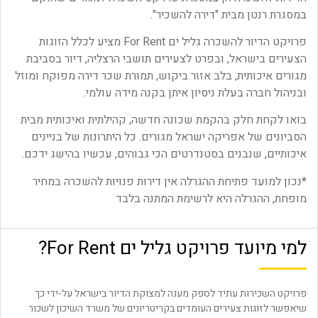
במסגרת רנטן מבית "דירה להשכיר".
פרויקט הדיור להשכרה גליל ים For Rent מציע לכלל הזוגות
הצעירים בישראל, ובפרט לצעירים תושבי הרצליה, דיור בסביבת
מגורים איכותית, בלב אזור ביקוש, תמורת שכר דירה מפוקח ומוזל
ובניהול חברה בעלת ניסיון איתן בקנה מידה עולמי.
בואו לקחת חלק בהקמת שכונה חדשה, קהילתית ואיכותית מבית
הסביונים של אפריקה ישראל מגורים. כל היתרונות של בניינים
איכותיים, שנבנים בסטנדרטים הכי גבוהים, עכשיו בהישג ידכם.
*נכון למועד פתיחת ההגרלה אין דירות פנויות להשכרה במחיר
מופחת, ההגרלה היא לרשימת המתנה בלבד
למי מיועד פרויקט גליל ים For Rent?
פרויקט השכירות עתיד לספק מענה למצוקת הדיור בישראל על-ידי כך
שיאפשר לזוגות צעירים העומדים בקריטריונים של משרד השיכון לשכור